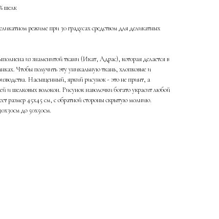
0% шелк
еликатном режиме при 30 градусах средством для деликатных
полнена из знаменитой ткани (Икат, Адрас), которая делается в
анках. Чтобы получить эту уникальную ткань, хлопковые и
оизводства. Насыщенный, яркий рисунок - это не принт, а
ей и шелковых волокон. Рисунок наволочки богато украсит любой
еет размер 45х45 см, с обратной стороны скрытую молнию.
30х30см до 50х50см.