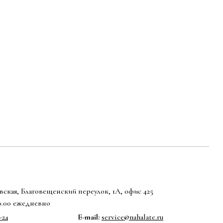
ская, Благовещенский переулок, 1А, офис 425
20.00 ежедневно
-24
E-mail:
service@nahalate.ru