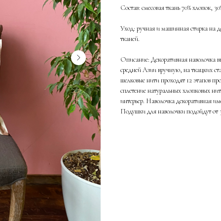
Состав: смесовая ткань 70% хлопок, 3
Уход: ручная и машинная стирка на д
тканей.
Описание: Декоративная наволочка вы
средней Азии вручную, на ткацких ст
шелковые нити проходят 12 этапов пр
сплетение натуральных хлопковых нит
интерьер. Наволочка декоративная им
Подушки для наволочки подойдут от 