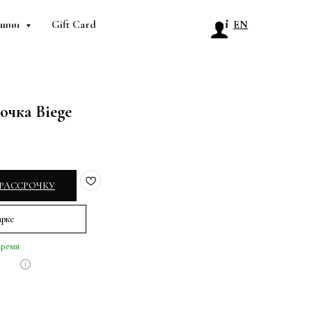
ании
Gift Card
EN
очка Biege
 РАССРОЧКУ
арке
время