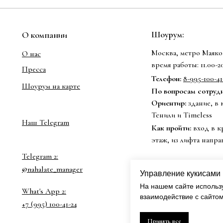
Шоурум:
О компании
Москва, метро Маяков
О нас
время работы: 11.00-
Пресса
Телефон:
8-995-100-41
Шоурум на карте
По вопросам сотрудни
Ориентир:
здание, в 
Тенили и Timeless
Наш Telegram
Как пройти:
вход в к
этаж, из лифта напра
Telegram 2:
@nahalate_manager
Управление кукисами
На нашем сайте использ
What's App 2:
взаимодействие с сайто
+7 (995) 100-41-24
Принять все