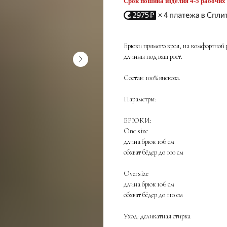
Срок пошива изделия 4-5 рабочих
Брюки прямого кроя, на комфортной р
длинны под ваш рост.
Состав: 100% вискоза.
Параметры:
БРЮКИ:
One size
длина брюк 106 см
обхват бёдер до 100 см
Oversize
длина брюк 106 см
обхват бёдер до 110 см
Уход: деликатная стирка