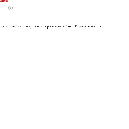
 дней
езинке на талии в красивом персиковом оттенке. Возможен пошив