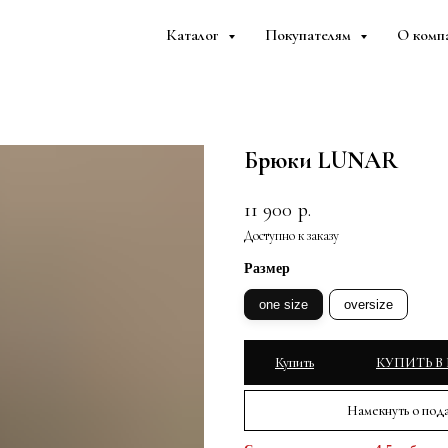
Каталог
Покупателям
О комп
Брюки LUNAR
11 900
р.
Размер
one size
oversize
Купить
КУПИТЬ В
Намекнуть о под