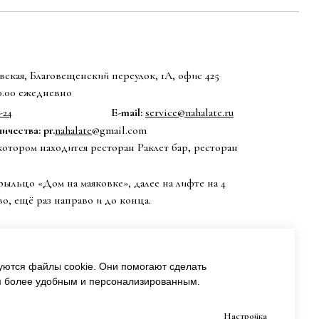
ская, Благовещенский переулок, 1А, офис 425
20.00 ежедневно
-24
E-mail:
service@nahalate.ru
чества: pr.
nahalate
@gmail.com
котором находится ресторан Раклет бар, ресторан
рыльцо «Дом на маяковке», далее на лифте на 4
во, ещё раз направо и до конца.
уются файлы cookie. Они помогают сделать
м более удобным и персонализированным.
Настройка