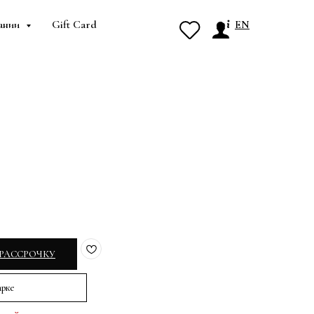
ании
Gift Card
EN
 РАССРОЧКУ
арке