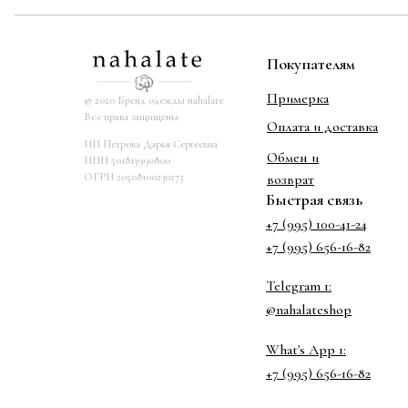
Покупателям
Примерка
© 2020 Бренд одежды nahalate
Все права защищены
Оплата и доставка
ИП Петрова Дарья Сергеевна
Обмен и
ИНН 501813990800
ОГРН 20508100230273
возврат
Быстрая связь
+7 (995) 100-41-24
+7 (995) 656-16-82
Telegram 1:
@nahalateshop
What's App 1:
+7 (995) 656-16-82