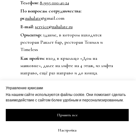
Телефон:
8-995-100-41-24
По вопросам сотрудничества:
pr.
nahalate
@gmail.com
E-mail:
service@nahalate.ru
Ориентир:
здание, в котором находится
ресторан Раклет бар, ресторан Тенили и
Timeless
Как пройти:
вход в крыльцо «Дом на
маяковке», далее на лифте на 4 этаж, из лифта
направо, ещё раз направо и до конца.
Управление кукисами
На нашем сайте используются файлы cookie. Они помогают сделать
© 2020 Бренд одежды nahalate
взаимодействие с сайтом более удобным и персонализированным.
Все права защищены
Публичная оферта
ИП Петрова Дарья Сергеевна
Принять все
Политика
ИНН 501813990800
конфиденциальности
ОГРН 20508100230273
Настройка