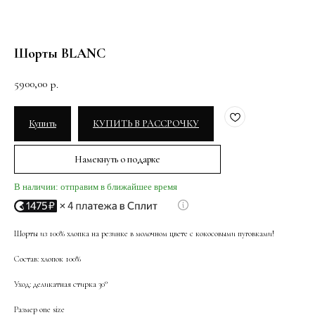
Шорты BLANC
5900,00
р.
Купить
КУПИТЬ В РАССРОЧКУ
Намекнуть о подарке
В наличии: отправим в ближайшее время
Шорты из 100% хлопка на резинке в молочном цвете с кокосовыми пуговками!
Состав: хлопок 100%
Уход: деликатная стирка 30°
Размер one size