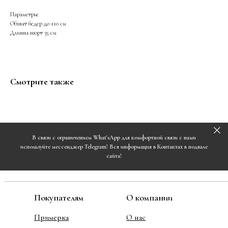
Параметры:
Обхват бедер до 110 см
Длинна шорт 35 см
Смотрите также
В связи с ограничением What'sApp для комфортной связи с нами
используйте мессенджер Telegram! Вся информация в Контактах в подвале
сайта!
Покупателям
О компании
Примерка
О нас