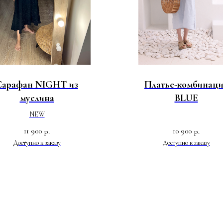
Сарафан NIGHT из
Платье-комбинац
муслина
BLUE
NEW
11 900
10 900
р.
р.