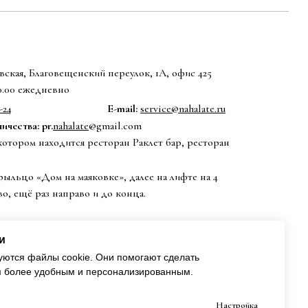
ская, Благовещенский переулок, 1А, офис 425
20.00 ежедневно
-24
E-mail:
service@nahalate.ru
чества: pr.
nahalate
@gmail.com
котором находится ресторан Раклет бар, ресторан
рыльцо «Дом на маяковке», далее на лифте на 4
во, ещё раз направо и до конца.
и
уются файлы cookie. Они помогают сделать
м более удобным и персонализированным.
Настройка