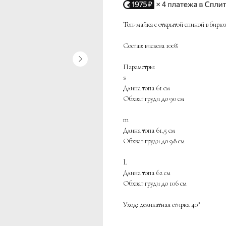
Топ-майка с открытой спиной в бирюзо
Состав: вискоза 100%
Параметры:
s
Длина топа 61 см
Обхват груди до 90 см
m
Длина топа 61,5 см
Обхват груди до 98 см
L
Длина топа 62 см
Обхват груди до 106 см
Уход: деликатная стирка 40°