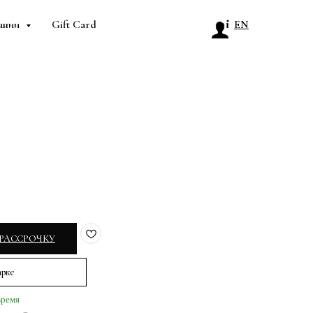
ании
Gift Card
EN
 РАССРОЧКУ
арке
время