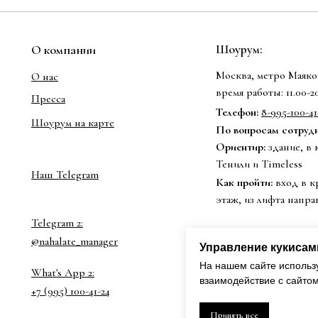
Шоурум:
О компании
Москва, метро Маяков
О нас
время работы: 11.00-
Пресса
Телефон:
8-995-100-41
Шоурум на карте
По вопросам сотрудни
Ориентир:
здание, в 
Тенили и Timeless
Наш Telegram
Как пройти:
вход в к
этаж, из лифта напра
Telegram 2:
@nahalate_manager
Управление кукисам
На нашем сайте использ
What's App 2:
взаимодействие с сайто
+7 (995) 100-41-24
Принять все