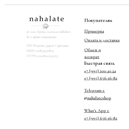
Покупателям
Примерка
© 2020 Бренд одежды nahalate
Все права защищены
Оплата и доставка
ИП Петрова Дарья Сергеевна
Обмен и
ИНН 501813990800
ОГРН 20508100230273
возврат
Быстрая связь
+7 (995) 100-41-24
+7 (995) 656-16-82
Telegram 1:
@nahalateshop
What's App 1:
+7 (995) 656-16-82