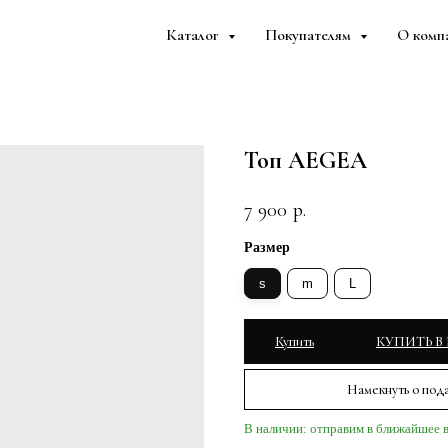
Каталог
Покупателям
О комп
Топ AEGEA
7 900
р.
Размер
s
m
L
Купить
КУПИТЬ В
Намекнуть о под
В наличии: отправим в ближайшее 