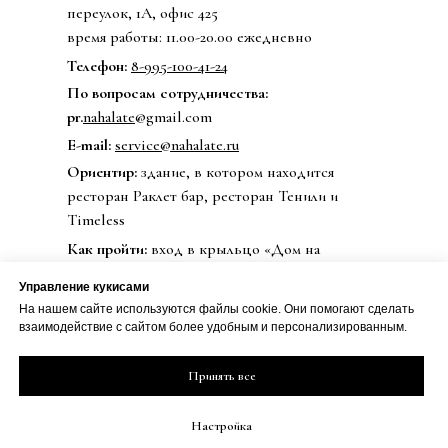
переулок, 1А, офис 425
время работы: 11.00-20.00 ежедневно
Телефон:
8-995-100-41-24
По вопросам сотрудничества:
pr.
nahalate
@gmail.com
E-mail:
service@nahalate.ru
Ориентир:
здание, в котором находится
ресторан Раклет бар, ресторан Тенили и
Timeless
Как пройти:
вход в крыльцо «Дом на
маяковке», далее на лифте на 4 этаж, из лифта
Управление кукисами
направо, ещё раз направо и до конца.
На нашем сайте используются файлы cookie. Они помогают сделать
взаимодействие с сайтом более удобным и персонализированным.
Принять все
© 2020 Бренд одежды nahalate
Все права защищены
Публичная оферта
Настройка
ИП Петрова Дарья Сергеевна
Политика