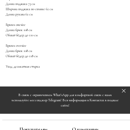
Длина пиджака 73 см
Ширина пиджака по спинке 62 см
Длина рукава 62 см
Брюки onesize
Длина брюк 108 см
Обхват бёдер до 110 см
Брюки oversize
Длина брюк 108 см
Обхват бёдер до 118 см
Уход: деликатная стирка
В связи с ограничением What'sApp для комфортной связи с нами
используйте мессенджер Telegram! Вся информация в Контактах в подвале
сайта!
Покупателям
О компании