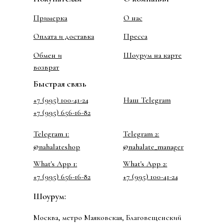
Примерка
О нас
Оплата и доставка
Пресса
Обмен и
Шоурум на карте
возврат
Быстрая связь
+7 (995) 100-41-24
Наш Telegram
+7 (995) 656-16-82
Telegram 1:
Telegram 2:
@nahalateshop
@nahalate_manager
What's App 1:
What's App 2:
+7 (995) 656-16-82
+7 (995) 100-41-24
Шоурум:
Москва, метро Маяковская, Благовещенский