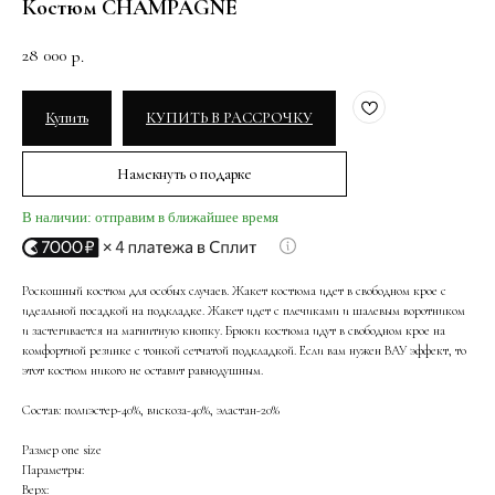
Костюм CHAMPAGNE
28 000
р.
Купить
КУПИТЬ В РАССРОЧКУ
Намекнуть о подарке
В наличии: отправим в ближайшее время
Роскошный костюм для особых случаев. Жакет костюма идет в свободном крое с
идеальной посадкой на подкладке. Жакет идет с плечиками и шалевым воротником
и застегивается на магнитную кнопку. Брюки костюма идут в свободном крое на
комфортной резинке с тонкой сетчатой подкладкой. Если вам нужен ВАУ эффект, то
этот костюм никого не оставит равнодушным.
Состав: полиэстер-40%, вискоза-40%, эластан-20%
Размер one size
Параметры:
Верх: