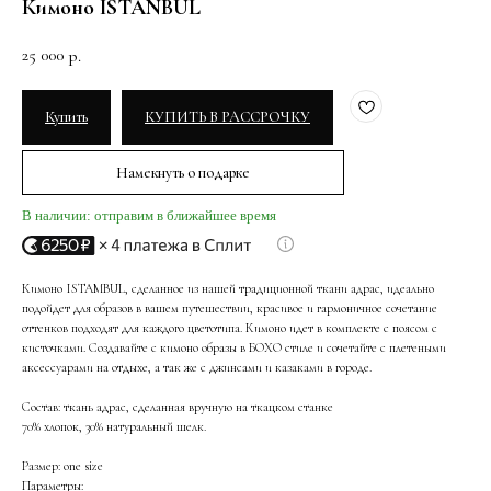
Кимоно ISTANBUL
25 000
р.
Купить
КУПИТЬ В РАССРОЧКУ
Намекнуть о подарке
В наличии: отправим в ближайшее время
Кимоно ISTAMBUL, сделанное из нашей традиционной ткани адрас, идеально
подойдет для образов в вашем путешествии, красивое и гармоничное сочетание
оттенков подходят для каждого цветотипа. Кимоно идет в комплекте с поясом с
кисточками. Создавайте с кимоно образы в БОХО стиле и сочетайте с плетеными
аксессуарами на отдыхе, а так же с джинсами и казаками в городе.
Состав: ткань адрас, сделанная вручную на ткацком станке
70% хлопок, 30% натуральный шелк.
Размер: one size
Параметры: