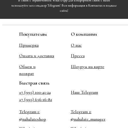
В связи с ограничением What'sApp для комфортной связи с нами
используйте мессенджер Telegram! Вся информация в Контактах в подвале
сайта!
Покупателям
О компании
Примерка
О нас
Оплата и доставка
Пресса
Обмен и
Шоурум на карте
возврат
Быстрая связь
+7 (995) 100-41-24
Наш Telegram
+7 (995) 656-16-82
Telegram 1:
Telegram 2:
@nahalateshop
@nahalate_manager