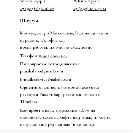
What's App 1:
What's App 2:
+7 (995) 656-16-82
+7 (995) 100-41-24
Шоурум:
Москва, метро Маяковская, Благовещенский
переулок, 1А, офис 425
время работы: 11.00-20.00 ежедневно
Телефон:
8-995-100-41-24
По вопросам сотрудничества:
pr.
nahalate
@gmail.com
E-mail:
service@nahalate.ru
Ориентир:
здание, в котором находится
ресторан Раклет бар, ресторан Тенили и
Timeless
Как пройти:
вход в крыльцо «Дом на
маяковке», далее на лифте на 4 этаж, из лифта
направо, ещё раз направо и до конца.