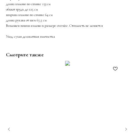
длина кимоно по спинке 133 см
обхват груди до 125 см
ширина кимоно по спинке 64 см
длина рукава от шеи 67,5 см
Возможен пошив кимоно в размере oversize. Стоимость не меняется
Уход: сухая деликатная химчистка
Смотрите также