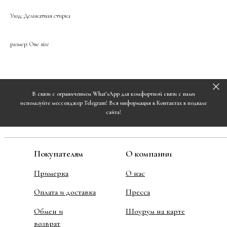
Уход: Деликатная стирка
размер: One size
В связи с ограничением What'sApp для комфортной связи с нами
используйте мессенджер Telegram! Вся информация в Контактах в подвале
сайта!
Покупателям
О компании
Примерка
О нас
Оплата и доставка
Пресса
Обмен и
Шоурум на карте
возврат