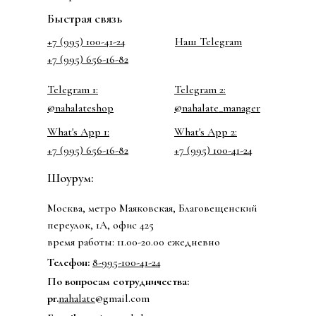
Быстрая связь
+7 (995) 100-41-24
Наш Telegram
+7 (995) 656-16-82
Telegram 1:
Telegram 2:
@nahalateshop
@nahalate_manager
What's App 1:
What's App 2:
+7 (995) 656-16-82
+7 (995) 100-41-24
Шоурум:
Москва, метро Маяковская, Благовещенский
переулок, 1А, офис 425
время работы: 11.00-20.00 ежедневно
Телефон:
8-995-100-41-24
По вопросам сотрудничества:
pr.
nahalate
@gmail.com