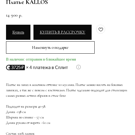
Платье KALLOS
14 900
р.
Купить
КУПИТЬ В РАССРОЧКУ
Намекнуть о подарке
В наличии: отправим в ближайшее время
Платье на запах в молочном оттенке из муслина. Платье можно носить на боковых
завязках, а так же с поясом с кисточками. Платье идеально подходит для стилизации
самых разных летних образов в стиле бохо
Подходит на размеры 40-58.
Длина -138 см
Ширина по спинке - 57 см
Длина рукава от ворота - 61 см
Состав: 100% хлопок