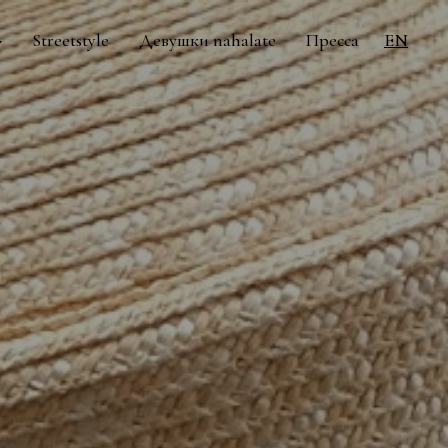
Streetstyle
Девушки nahalate
Пресса
EN