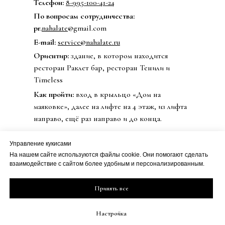
Телефон:
8-995-100-41-24
По вопросам сотрудничества:
pr.
nahalate
@gmail.com
E-mail:
service@nahalate.ru
Ориентир:
здание, в котором находится
ресторан Раклет бар, ресторан Тенили и
Timeless
Как пройти:
вход в крыльцо «Дом на
маяковке», далее на лифте на 4 этаж, из лифта
направо, ещё раз направо и до конца.
Управление кукисами
На нашем сайте используются файлы cookie. Они помогают сделать
© 2020 Бренд одежды nahalate
взаимодействие с сайтом более удобным и персонализированным.
Все права защищены
Публичная оферта
ИП Петрова Дарья Сергеевна
Принять все
Политика
ИНН 501813990800
конфиденциальности
ОГРН 20508100230273
Настройка