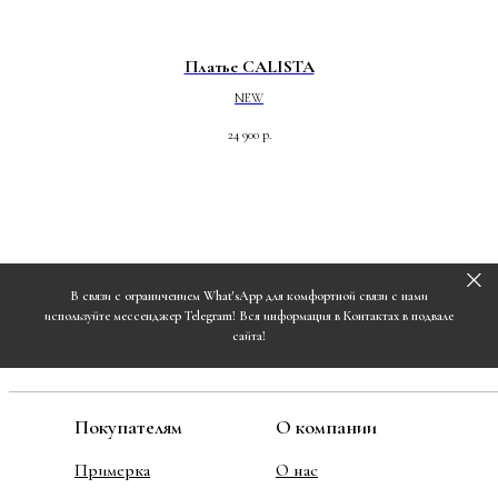
Платье CALISTA
NEW
24 900
р.
В связи с ограничением What'sApp для комфортной связи с нами
используйте мессенджер Telegram! Вся информация в Контактах в подвале
сайта!
Покупателям
О компании
Примерка
О нас