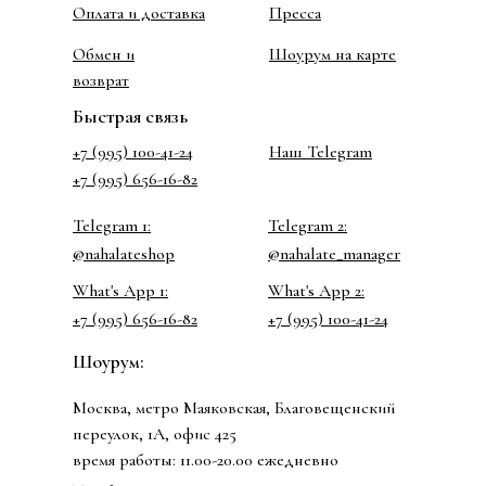
Оплата и доставка
Пресса
Обмен и
Шоурум на карте
возврат
Быстрая связь
+7 (995) 100-41-24
Наш Telegram
+7 (995) 656-16-82
Telegram 1:
Telegram 2:
@nahalateshop
@nahalate_manager
What's App 1:
What's App 2:
+7 (995) 656-16-82
+7 (995) 100-41-24
Шоурум:
Москва, метро Маяковская, Благовещенский
переулок, 1А, офис 425
время работы: 11.00-20.00 ежедневно