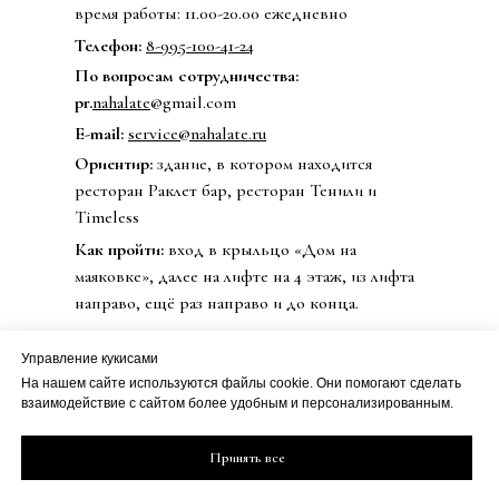
время работы: 11.00-20.00 ежедневно
Телефон:
8-995-100-41-24
По вопросам сотрудничества:
pr.
nahalate
@gmail.com
E-mail:
service@nahalate.ru
Ориентир:
здание, в котором находится
ресторан Раклет бар, ресторан Тенили и
Timeless
Как пройти:
вход в крыльцо «Дом на
маяковке», далее на лифте на 4 этаж, из лифта
направо, ещё раз направо и до конца.
Управление кукисами
На нашем сайте используются файлы cookie. Они помогают сделать
© 2020 Бренд одежды nahalate
взаимодействие с сайтом более удобным и персонализированным.
Все права защищены
Публичная оферта
ИП Петрова Дарья Сергеевна
Принять все
Политика
ИНН 501813990800
конфиденциальности
ОГРН 20508100230273