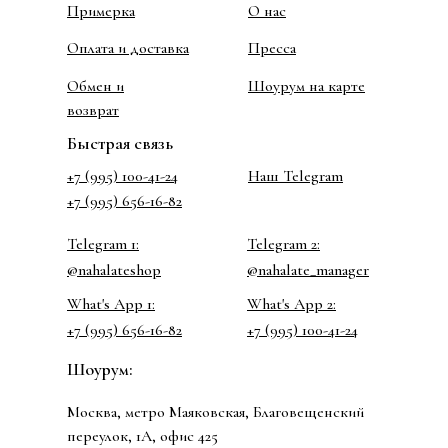
Примерка
О нас
Оплата и доставка
Пресса
Обмен и
Шоурум на карте
возврат
Быстрая связь
+7 (995) 100-41-24
Наш Telegram
+7 (995) 656-16-82
Telegram 1:
Telegram 2:
@nahalateshop
@nahalate_manager
What's App 1:
What's App 2:
+7 (995) 656-16-82
+7 (995) 100-41-24
Шоурум:
Москва, метро Маяковская, Благовещенский
переулок, 1А, офис 425