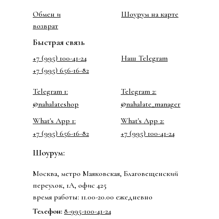
Обмен и
Шоурум на карте
возврат
Быстрая связь
+7 (995) 100-41-24
Наш Telegram
+7 (995) 656-16-82
Telegram 1:
Telegram 2:
@nahalateshop
@nahalate_manager
What's App 1:
What's App 2:
+7 (995) 656-16-82
+7 (995) 100-41-24
Шоурум:
Москва, метро Маяковская, Благовещенский
переулок, 1А, офис 425
время работы: 11.00-20.00 ежедневно
Телефон:
8-995-100-41-24