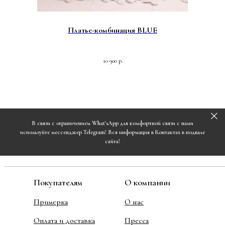
Платье-комбинация BLUE
10 900
р.
В связи с ограничением What'sApp для комфортной связи с нами
используйте мессенджер Telegram! Вся информация в Контактах в подвале
сайта!
Покупателям
О компании
Примерка
О нас
Оплата и доставка
Пресса