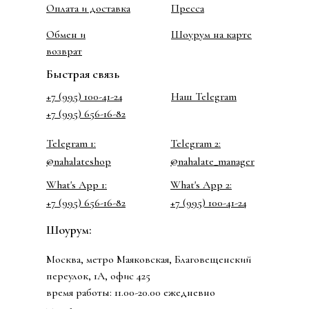
Оплата и доставка
Пресса
Обмен и
Шоурум на карте
возврат
Быстрая связь
+7 (995) 100-41-24
Наш Telegram
+7 (995) 656-16-82
Telegram 1:
Telegram 2:
@nahalateshop
@nahalate_manager
What's App 1:
What's App 2:
+7 (995) 656-16-82
+7 (995) 100-41-24
Шоурум:
Москва, метро Маяковская, Благовещенский
переулок, 1А, офис 425
время работы: 11.00-20.00 ежедневно