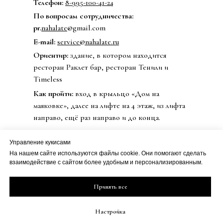
Телефон:
8-995-100-41-24
По вопросам сотрудничества:
pr.
nahalate
@gmail.com
E-mail:
service@nahalate.ru
Ориентир:
здание, в котором находится
ресторан Раклет бар, ресторан Тенили и
Timeless
Как пройти:
вход в крыльцо «Дом на
маяковке», далее на лифте на 4 этаж, из лифта
направо, ещё раз направо и до конца.
Управление кукисами
На нашем сайте используются файлы cookie. Они помогают сделать
© 2020 Бренд одежды nahalate
взаимодействие с сайтом более удобным и персонализированным.
Все права защищены
Публичная оферта
ИП Петрова Дарья Сергеевна
Принять все
Политика
ИНН 501813990800
конфиденциальности
ОГРН 20508100230273
Настройка