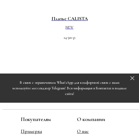
Платье CALISTA
NEW
24 900
р.
В связи с ограничением What'sApp для комфортной связи с нами
используйте мессенджер Telegram! Вся информация в Контактах в подвале
сайта!
Покупателям
О компании
Примерка
О нас