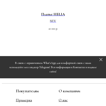
Платье HELIA
NEW
20 000
р.
В связи с ограничением What'sApp для комфортной связи с нами
используйте мессенджер Telegram! Вся информация в Контактах в подвале
сайта!
Покупателям
О компании
Примерка
О нас