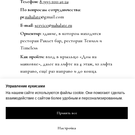
Телефон:
8-995-100-41-24
По вопросам сотрудничества:
pr.
nahalate
@gmail.com
E-mail:
service@nahalate.ru
Ориентир:
здание, в котором находится
ресторан Раклет бар, ресторан Тенили и
Timeless
Как пройти:
вход в крыльцо «Дом на
маяковке», далее на лифте на 4 этаж, из лифта
направо, ещё раз направо и до конца.
Управление кукисами
На нашем сайте используются файлы cookie. Они помогают сделать
© 2020 Бренд одежды nahalate
взаимодействие с сайтом более удобным и персонализированным.
Все права защищены
Публичная оферта
ИП Петрова Дарья Сергеевна
Принять все
Политика
ИНН 501813990800
конфиденциальности
ОГРН 20508100230273
Настройка