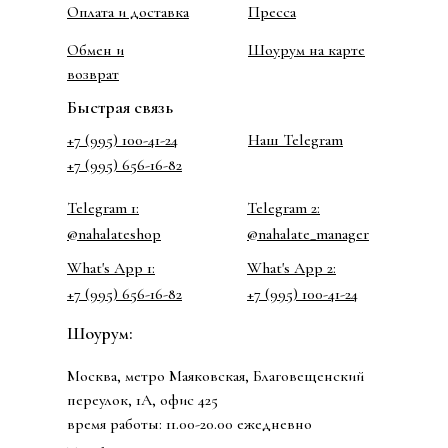
Оплата и доставка
Пресса
Обмен и
Шоурум на карте
возврат
Быстрая связь
+7 (995) 100-41-24
Наш Telegram
+7 (995) 656-16-82
Telegram 1:
Telegram 2:
@nahalateshop
@nahalate_manager
What's App 1:
What's App 2:
+7 (995) 656-16-82
+7 (995) 100-41-24
Шоурум:
Москва, метро Маяковская, Благовещенский
переулок, 1А, офис 425
время работы: 11.00-20.00 ежедневно