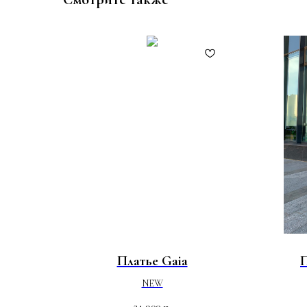
Платье Gaia
П
NEW
24 900
р.