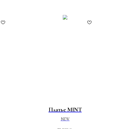
Платье MINT
NEW
22 900
р.