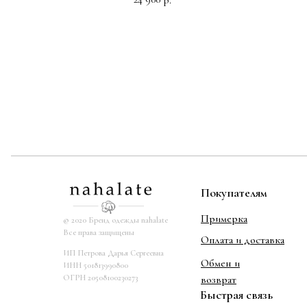
Покупателям
Примерка
© 2020 Бренд одежды nahalate
Все права защищены
Оплата и доставка
ИП Петрова Дарья Сергеевна
Обмен и
ИНН 501813990800
ОГРН 20508100230273
возврат
Быстрая связь