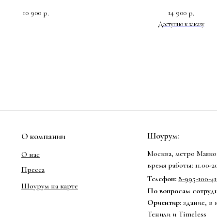
10 900
14 900
р.
р.
Шоурум:
О компании
Москва, метро Маяков
О нас
время работы: 11.00-
Пресса
Телефон:
8-995-100-41
Шоурум на карте
По вопросам сотрудни
Ориентир:
здание, в 
Тенили и Timeless