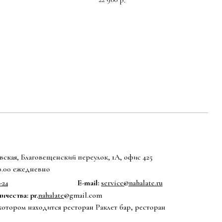
ская, Благовещенский переулок, 1А, офис 425
20.00 ежедневно
-24
E-mail:
service@nahalate.ru
чества: pr.
nahalate
@gmail.com
котором находится ресторан Раклет бар, ресторан