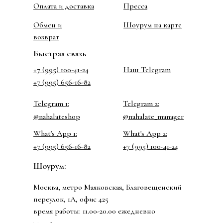
Оплата и доставка
Пресса
Обмен и
Шоурум на карте
возврат
Быстрая связь
+7 (995) 100-41-24
Наш Telegram
+7 (995) 656-16-82
Telegram 1:
Telegram 2:
@nahalateshop
@nahalate_manager
What's App 1:
What's App 2:
+7 (995) 656-16-82
+7 (995) 100-41-24
Шоурум:
Москва, метро Маяковская, Благовещенский
переулок, 1А, офис 425
время работы: 11.00-20.00 ежедневно