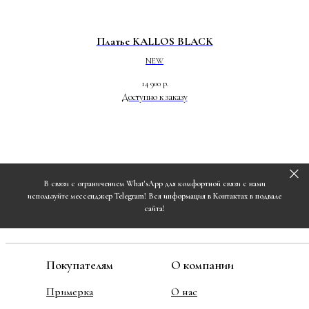
Платье KALLOS BLACK
NEW
14 900
р.
В связи с ограничением What'sApp для комфортной связи с нами
используйте мессенджер Telegram! Вся информация в Контактах в подвале
сайта!
Покупателям
О компании
Примерка
О нас