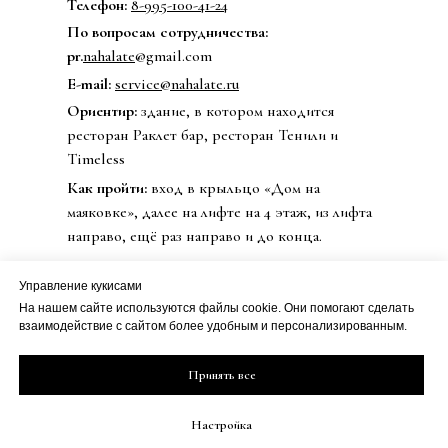
Телефон:
8-995-100-41-24
По вопросам сотрудничества:
pr.
nahalate
@gmail.com
E-mail:
service@nahalate.ru
Ориентир:
здание, в котором находится
ресторан Раклет бар, ресторан Тенили и
Timeless
Как пройти:
вход в крыльцо «Дом на
маяковке», далее на лифте на 4 этаж, из лифта
направо, ещё раз направо и до конца.
Управление кукисами
На нашем сайте используются файлы cookie. Они помогают сделать
© 2020 Бренд одежды nahalate
взаимодействие с сайтом более удобным и персонализированным.
Все права защищены
Публичная оферта
ИП Петрова Дарья Сергеевна
Принять все
Политика
ИНН 501813990800
конфиденциальности
ОГРН 20508100230273
Настройка