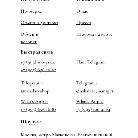
Примерка
О нас
Оплата и доставка
Пресса
Обмен и
Шоурум на карте
возврат
Быстрая связь
+7 (995) 100-41-24
Наш Telegram
+7 (995) 656-16-82
Telegram 1:
Telegram 2:
@nahalateshop
@nahalate_manager
What's App 1:
What's App 2:
+7 (995) 656-16-82
+7 (995) 100-41-24
Шоурум:
Москва, метро Маяковская, Благовещенский