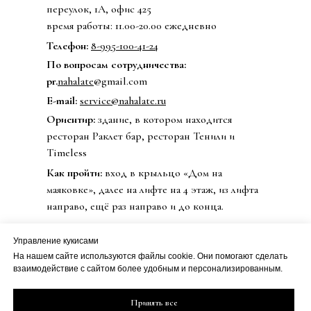
переулок, 1А, офис 425
время работы: 11.00-20.00 ежедневно
Телефон:
8-995-100-41-24
По вопросам сотрудничества:
pr.
nahalate
@gmail.com
E-mail:
service@nahalate.ru
Ориентир:
здание, в котором находится
ресторан Раклет бар, ресторан Тенили и
Timeless
Как пройти:
вход в крыльцо «Дом на
маяковке», далее на лифте на 4 этаж, из лифта
направо, ещё раз направо и до конца.
Управление кукисами
На нашем сайте используются файлы cookie. Они помогают сделать
© 2020 Бренд одежды nahalate
взаимодействие с сайтом более удобным и персонализированным.
Все права защищены
Публичная оферта
Принять все
ИП Петрова Дарья Сергеевна
Политика