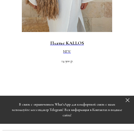
Платье KALLOS
NEW
14 900
р.
В связи с ограничением What'sApp для комфортной связи с нами
используйте мессенджер Telegram! Вся информация в Контактах в подвале
сайта!