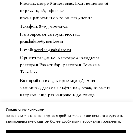
Москва, метро Маяковская, Благовещенский
переулок, 1А, офис 425
время работы: 11.00-20.00 ежедневно
Телефон:
8-995-100-41-24
По вопросам сотрудничества:
pr.
nahalate
@gmail.com
E-mail:
service@nahalate.ru
Ориентир:
здание, в котором находится
ресторан Раклет бар, ресторан Тенили и
Timeless
Как пройти:
вход в крыльцо «Дом на
маяковке», далее на лифте на 4 этаж, из лифта
направо, ещё раз направо и до конца.
Управление кукисами
На нашем сайте используются файлы cookie. Они помогают сделать
© 2020 Бренд одежды nahalate
взаимодействие с сайтом более удобным и персонализированным.
Все права защищены
Публичная оферта