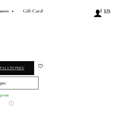
ании
Gift Card
EN
 РАССРОЧКУ
арке
время