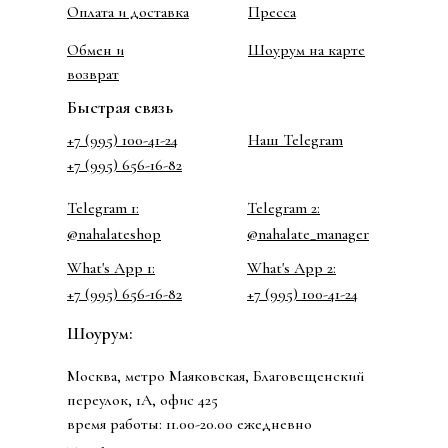
Оплата и доставка
Пресса
Обмен и
Шоурум на карте
возврат
Быстрая связь
+7 (995) 100-41-24
Наш Telegram
+7 (995) 656-16-82
Telegram 1:
Telegram 2:
@nahalateshop
@nahalate_manager
What's App 1:
What's App 2:
+7 (995) 656-16-82
+7 (995) 100-41-24
Шоурум:
Москва, метро Маяковская, Благовещенский
переулок, 1А, офис 425
время работы: 11.00-20.00 ежедневно