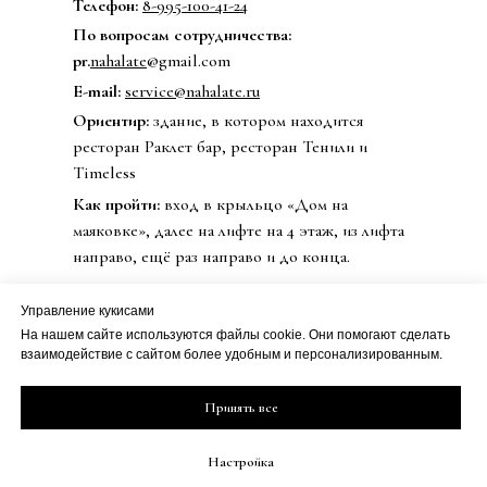
Телефон:
8-995-100-41-24
По вопросам сотрудничества:
pr.
nahalate
@gmail.com
E-mail:
service@nahalate.ru
Ориентир:
здание, в котором находится
ресторан Раклет бар, ресторан Тенили и
Timeless
Как пройти:
вход в крыльцо «Дом на
маяковке», далее на лифте на 4 этаж, из лифта
направо, ещё раз направо и до конца.
Управление кукисами
На нашем сайте используются файлы cookie. Они помогают сделать
© 2020 Бренд одежды nahalate
взаимодействие с сайтом более удобным и персонализированным.
Все права защищены
Публичная оферта
ИП Петрова Дарья Сергеевна
Принять все
Политика
ИНН 501813990800
конфиденциальности
ОГРН 20508100230273
Настройка