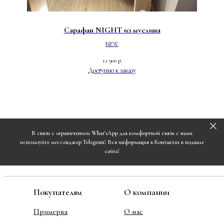
Сарафан NIGHT из муслина
NEW
11 900
р.
В связи с ограничением What'sApp для комфортной связи с нами
используйте мессенджер Telegram! Вся информация в Контактах в подвале
сайта!
Покупателям
О компании
Примерка
О нас