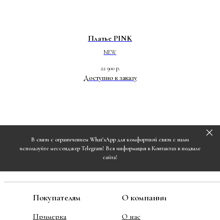
Платье PINK
NEW
22 900
р.
В связи с ограничением What'sApp для комфортной связи с нами
используйте мессенджер Telegram! Вся информация в Контактах в подвале
сайта!
Покупателям
О компании
Примерка
О нас