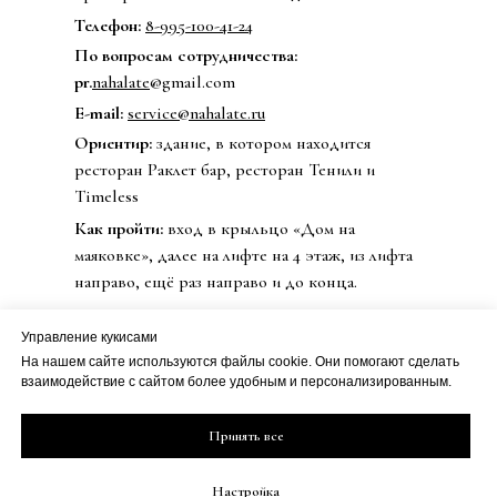
Телефон:
8-995-100-41-24
По вопросам сотрудничества:
pr.
nahalate
@gmail.com
E-mail:
service@nahalate.ru
Ориентир:
здание, в котором находится
ресторан Раклет бар, ресторан Тенили и
Timeless
Как пройти:
вход в крыльцо «Дом на
маяковке», далее на лифте на 4 этаж, из лифта
направо, ещё раз направо и до конца.
Управление кукисами
На нашем сайте используются файлы cookie. Они помогают сделать
© 2020 Бренд одежды nahalate
взаимодействие с сайтом более удобным и персонализированным.
Все права защищены
Публичная оферта
ИП Петрова Дарья Сергеевна
Принять все
Политика
ИНН 501813990800
конфиденциальности
ОГРН 20508100230273
Настройка