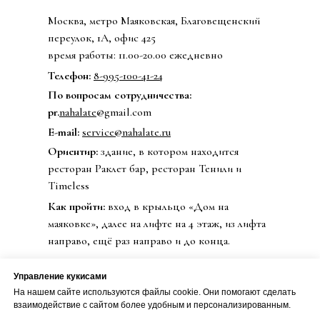
Москва, метро Маяковская, Благовещенский
переулок, 1А, офис 425
время работы: 11.00-20.00 ежедневно
Телефон:
8-995-100-41-24
По вопросам сотрудничества:
pr.
nahalate
@gmail.com
E-mail:
service@nahalate.ru
Ориентир:
здание, в котором находится
ресторан Раклет бар, ресторан Тенили и
Timeless
Как пройти:
вход в крыльцо «Дом на
маяковке», далее на лифте на 4 этаж, из лифта
направо, ещё раз направо и до конца.
Управление кукисами
На нашем сайте используются файлы cookie. Они помогают сделать
© 2020 Бренд одежды nahalate
взаимодействие с сайтом более удобным и персонализированным.
Все права защищены