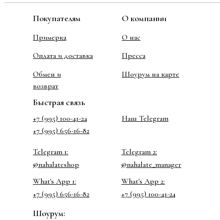
Покупателям
О компании
Примерка
О нас
Оплата и доставка
Пресса
Обмен и
Шоурум на карте
возврат
Быстрая связь
+7 (995) 100-41-24
Наш Telegram
+7 (995) 656-16-82
Telegram 1:
Telegram 2:
@nahalateshop
@nahalate_manager
What's App 1:
What's App 2:
+7 (995) 656-16-82
+7 (995) 100-41-24
Шоурум: