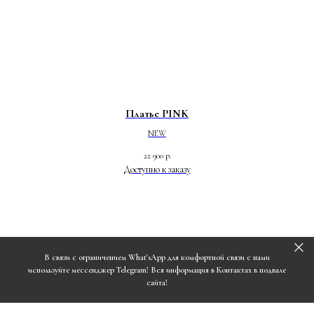
Платье PINK
NEW
22 900
р.
В связи с ограничением What'sApp для комфортной связи с нами
используйте мессенджер Telegram! Вся информация в Контактах в подвале
сайта!