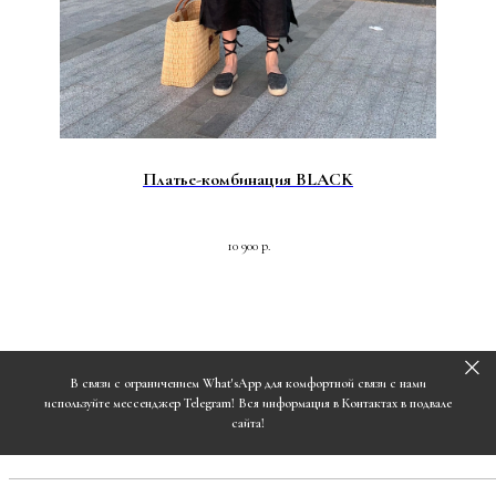
Платье-комбинация BLACK
10 900
р.
В связи с ограничением What'sApp для комфортной связи с нами
используйте мессенджер Telegram! Вся информация в Контактах в подвале
сайта!