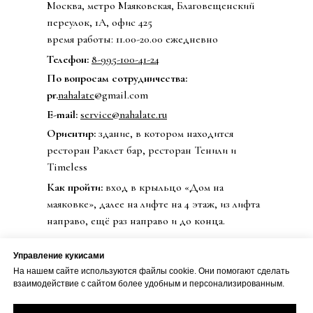
Москва, метро Маяковская, Благовещенский
переулок, 1А, офис 425
время работы: 11.00-20.00 ежедневно
Телефон:
8-995-100-41-24
По вопросам сотрудничества:
pr.
nahalate
@gmail.com
E-mail:
service@nahalate.ru
Ориентир:
здание, в котором находится
ресторан Раклет бар, ресторан Тенили и
Timeless
Как пройти:
вход в крыльцо «Дом на
маяковке», далее на лифте на 4 этаж, из лифта
направо, ещё раз направо и до конца.
Управление кукисами
На нашем сайте используются файлы cookie. Они помогают сделать
© 2020 Бренд одежды nahalate
взаимодействие с сайтом более удобным и персонализированным.
Все права защищены
Публичная оферта