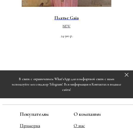
Платье Gaia
NEW
24 900
р.
В связи с ограничением What'sApp для комфортной связи с нами
используйте мессенджер Telegram! Вся информация в Контактах в подвале
сайта!
Покупателям
О компании
Примерка
О нас