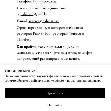
Телефон:
8-995-100-41-24
По вопросам сотрудничества:
pr.
nahalate
@gmail.com
E-mail:
service@nahalate.ru
Ориентир:
здание, в котором находится
ресторан Раклет бар, ресторан Тенили и
Timeless
Как пройти:
вход в крыльцо «Дом на
маяковке», далее на лифте на 4 этаж, из лифта
направо, ещё раз направо и до конца.
Управление кукисами
На нашем сайте используются файлы cookie. Они помогают сделать
© 2020 Бренд одежды nahalate
взаимодействие с сайтом более удобным и персонализированным.
Все права защищены
Публичная оферта
ИП Петрова Дарья Сергеевна
Принять все
Политика
ИНН 501813990800
конфиденциальности
ОГРН 20508100230273
Настройка