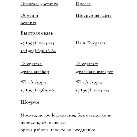
Оплата и доставка
Пресса
Обмен и
Шоурум на карте
возврат
Быстрая связь
+7 (995) 100-41-24
Наш Telegram
+7 (995) 656-16-82
Telegram 1:
Telegram 2:
@nahalateshop
@nahalate_manager
What's App 1:
What's App 2:
+7 (995) 656-16-82
+7 (995) 100-41-24
Шоурум:
Москва, метро Маяковская, Благовещенский
переулок, 1А, офис 425
время работы: 11.00-20.00 ежедневно