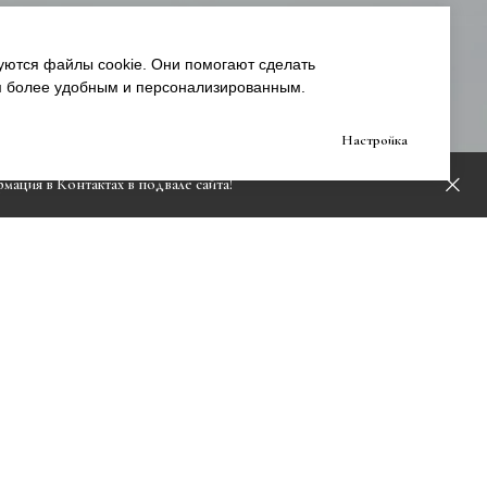
уются файлы cookie. Они помогают сделать
м более удобным и персонализированным.
Настройка
мация в Контактах в подвале сайта!
ская, Благовещенский переулок, 1А, офис 425
20.00 ежедневно
-24
E-mail:
service@nahalate.ru
чества: pr.
nahalate
@gmail.com
котором находится ресторан Раклет бар, ресторан