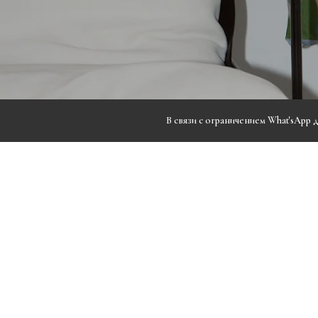
В связи с ограничением What'sApp 
Покупателям
Примерка
© 2020 Бренд одежды nahalate
Все права защищены
Оплата и доставка
ИП Петрова Дарья Сергеевна
Обмен и
ИНН 501813990800
ОГРН 20508100230273
возврат
Быстрая связь