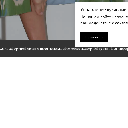
Управление кукисами
На нашем сайте использ
взаимодействие с сайто
Принять все
для комфортной связи с нами используйте мессенджер Telegram! Вся инфор
Шоурум:
О компании
Москва, метро Маяков
О нас
время работы: 11.00-
Пресса
Телефон:
8-995-100-41
Шоурум на карте
По вопросам сотрудни
Ориентир:
здание, в 
Тенили и Timeless