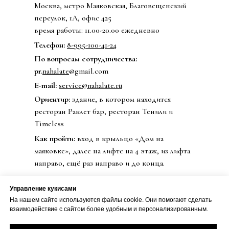
Москва, метро Маяковская, Благовещенский
переулок, 1А, офис 425
время работы: 11.00-20.00 ежедневно
Телефон:
8-995-100-41-24
По вопросам сотрудничества:
pr.
nahalate
@gmail.com
E-mail:
service@nahalate.ru
Ориентир:
здание, в котором находится
ресторан Раклет бар, ресторан Тенили и
Timeless
Как пройти:
вход в крыльцо «Дом на
маяковке», далее на лифте на 4 этаж, из лифта
направо, ещё раз направо и до конца.
Управление кукисами
На нашем сайте используются файлы cookie. Они помогают сделать
© 2020 Бренд одежды nahalate
взаимодействие с сайтом более удобным и персонализированным.
Все права защищены
Публичная оферта