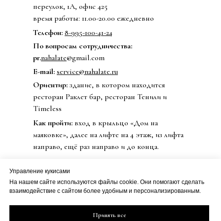
переулок, 1А, офис 425
время работы: 11.00-20.00 ежедневно
Телефон:
8-995-100-41-24
По вопросам сотрудничества:
pr.
nahalate
@gmail.com
E-mail:
service@nahalate.ru
Ориентир:
здание, в котором находится
ресторан Раклет бар, ресторан Тенили и
Timeless
Как пройти:
вход в крыльцо «Дом на
маяковке», далее на лифте на 4 этаж, из лифта
направо, ещё раз направо и до конца.
Управление кукисами
На нашем сайте используются файлы cookie. Они помогают сделать
© 2020 Бренд одежды nahalate
взаимодействие с сайтом более удобным и персонализированным.
Все права защищены
Публичная оферта
Принять все
ИП Петрова Дарья Сергеевна
Политика