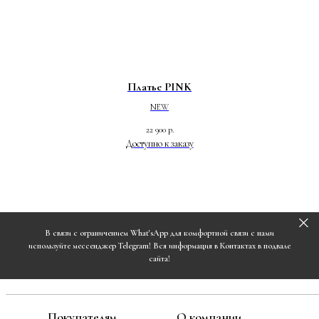
Платье PINK
NEW
22 900
р.
В связи с ограничением What'sApp для комфортной связи с нами
используйте мессенджер Telegram! Вся информация в Контактах в подвале
сайта!
Покупателям
О компании