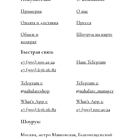
Примерка
О нас
Оплата и доставка
Пресса
Обмен и
Шоурум на карте
возврат
Быстрая связь
+7 (995) 100-41-24
Наш Telegram
+7 (995) 656-16-82
Telegram 1:
Telegram 2:
@nahalateshop
@nahalate_manager
What's App 1:
What's App 2:
+7 (995) 656-16-82
+7 (995) 100-41-24
Шоурум:
Москва, метро Маяковская, Благовещенский