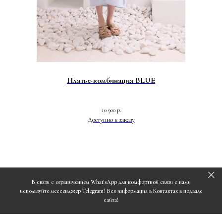
Платье-комбинация BLUE
10 900
р.
В связи с ограничением What'sApp для комфортной связи с нами
используйте мессенджер Telegram! Вся информация в Контактах в подвале
сайта!