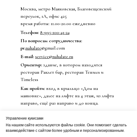
Москва, метро Маяковская, Благовещенский
переулок, 1А, офис 425
время работы: 11.00-20.00 ежедневно
Телефон:
8-995-100-41-24
По вопросам сотрудничества:
pr.
nahalate
@gmail.com
E-mail:
service@nahalate.ru
Ориентир:
здание, в котором находится
ресторан Раклет бар, ресторан Тенили и
Timeless
Как пройти:
вход в крыльцо «Дом на
маяковке», далее на лифте на 4 этаж, из лифта
направо, ещё раз направо и до конца.
Управление кукисами
На нашем сайте используются файлы cookie. Они помогают сделать
© 2020 Бренд одежды nahalate
взаимодействие с сайтом более удобным и персонализированным.
Все права защищены