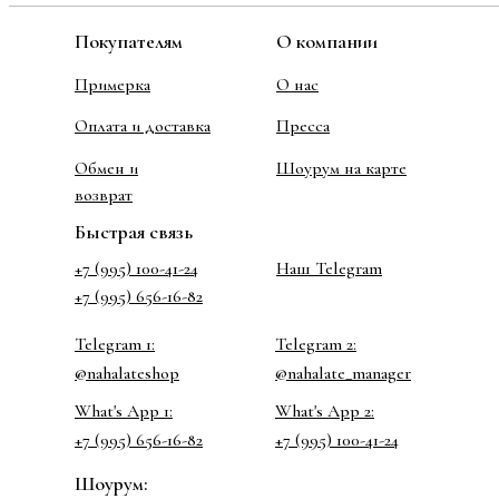
Покупателям
О компании
Примерка
О нас
Оплата и доставка
Пресса
Обмен и
Шоурум на карте
возврат
Быстрая связь
+7 (995) 100-41-24
Наш Telegram
+7 (995) 656-16-82
Telegram 1:
Telegram 2:
@nahalateshop
@nahalate_manager
What's App 1:
What's App 2:
+7 (995) 656-16-82
+7 (995) 100-41-24
Шоурум: