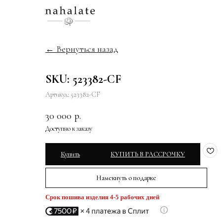
← Вернуться назад
SKU: 523382-CF
Артикул:
523382-CF
30 000
р.
Купить
КУПИТЬ В РАССРОЧКУ
Намекнуть о подарке
Срок пошива изделия 4-5 рабочих дней