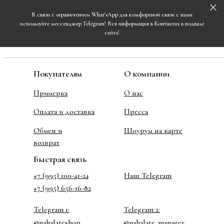
В связи с ограничением What'sApp для комфортной связи с нами
используйте мессенджер Telegram! Вся информация в Контактах в подвале
сайта!
Покупателям
О компании
Примерка
О нас
Оплата и доставка
Пресса
Обмен и
Шоурум на карте
возврат
Быстрая связь
+7 (995) 100-41-24
Наш Telegram
+7 (995) 656-16-82
Telegram 1:
Telegram 2:
@nahalateshop
@nahalate_manager