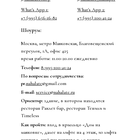
What's App 1:
What's App 2:
+7 (995) 656-16-82
+7 (995) 100-41-24
Шоурум:
Москва, метро Маяковская, Благовещенский
переулок, 1А, офис 425
время работы: 11.00-20.00 ежедневно
Телефон:
8-995-100-41-24
По вопросам сотрудничества:
pr.
nahalate
@gmail.com
E-mail:
service@nahalate.ru
Ориентир:
здание, в котором находится
ресторан Раклет бар, ресторан Тенили и
Timeless
Как пройти:
вход в крыльцо «Дом на
маяковке», далее на лифте на 4 этаж, из лифта
направо, ещё раз направо и до конца.