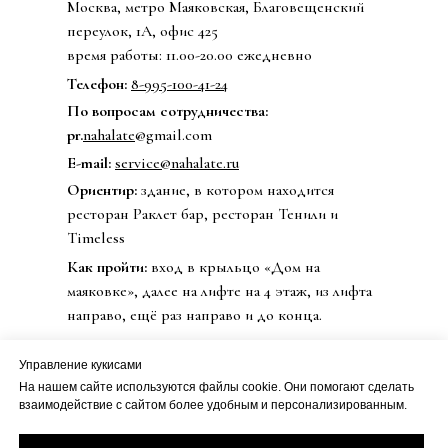
Москва, метро Маяковская, Благовещенский
переулок, 1А, офис 425
время работы: 11.00-20.00 ежедневно
Телефон:
8-995-100-41-24
По вопросам сотрудничества:
pr.
nahalate
@gmail.com
E-mail:
service@nahalate.ru
Ориентир:
здание, в котором находится
ресторан Раклет бар, ресторан Тенили и
Timeless
Как пройти:
вход в крыльцо «Дом на
маяковке», далее на лифте на 4 этаж, из лифта
направо, ещё раз направо и до конца.
Управление кукисами
На нашем сайте используются файлы cookie. Они помогают сделать
© 2020 Бренд одежды nahalate
взаимодействие с сайтом более удобным и персонализированным.
Все права защищены
Публичная оферта