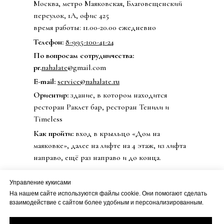
Москва, метро Маяковская, Благовещенский
переулок, 1А, офис 425
время работы: 11.00-20.00 ежедневно
Телефон:
8-995-100-41-24
По вопросам сотрудничества:
pr.
nahalate
@gmail.com
E-mail:
service@nahalate.ru
Ориентир:
здание, в котором находится
ресторан Раклет бар, ресторан Тенили и
Timeless
Как пройти:
вход в крыльцо «Дом на
маяковке», далее на лифте на 4 этаж, из лифта
направо, ещё раз направо и до конца.
Управление кукисами
На нашем сайте используются файлы cookie. Они помогают сделать
© 2020 Бренд одежды nahalate
взаимодействие с сайтом более удобным и персонализированным.
Все права защищены
Публичная оферта