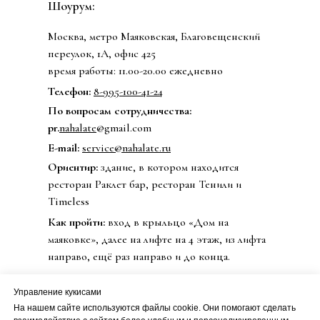
Шоурум:
Москва, метро Маяковская, Благовещенский
переулок, 1А, офис 425
время работы: 11.00-20.00 ежедневно
Телефон:
8-995-100-41-24
По вопросам сотрудничества:
pr.
nahalate
@gmail.com
E-mail:
service@nahalate.ru
Ориентир:
здание, в котором находится
ресторан Раклет бар, ресторан Тенили и
Timeless
Как пройти:
вход в крыльцо «Дом на
маяковке», далее на лифте на 4 этаж, из лифта
направо, ещё раз направо и до конца.
Управление кукисами
На нашем сайте используются файлы cookie. Они помогают сделать