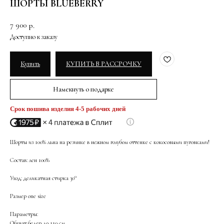
ШОРТЫ BLUEBERRY
7 900
р.
Купить
КУПИТЬ В РАССРОЧКУ
Намекнуть о подарке
Срок пошива изделия 4-5 рабочих дней
Шорты из 100% льна на резинке в нежном голубом оттенке с кокосовыми пуговками!
Состав: лен 100%
Уход: деликатная стирка 30°
Размер one size
Параметры:
Обхват бедер до 110 см