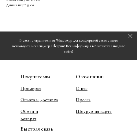
Длинна шорт 35 см
В связи с ограничением What'sApp для комфортной связи с нами
используйте мессенджер Telegram! Вся информация в Контактах в подвале
сайта!
Покупателям
О компании
Примерка
О нас
Оплата и доставка
Пресса
Обмен и
Шоурум на карте
возврат
Быстрая связь