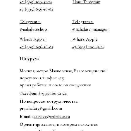
+7 (995) 100-41-24
Наш Telegram
+7 (995) 656-16-82
Telegram 1:
Telegram 2:
@nahalateshop
@nahalate_manager
What's App 1:
What's App 2:
+7 (995) 656-16-82
+7 (995) 100-41-24
Шоурум:
Москва, метро Маяковская, Благовещенский
переулок, 1А, офис 425
время работы: 11.00-20.00 ежедневно
Телефон:
8-995-100-41-24
По вопросам сотрудничества:
pr.
nahalate
@gmail.com
E-mail:
service@nahalate.ru
Ориентир:
здание, в котором находится