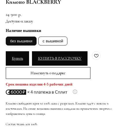
Кимоно BLACKBERRY
24 900
р.
Наличие вышивки
без вышивки
с вышивкой
Купить
КУПИТЬ В РАССРОЧКУ
Намекнуть о подарке
Срок пошива изделия 4-5 рабочих дней
Кимоно свободного кроя из 100% льна с разрезами. Кимоно идет с поясом и
кисточками. На спине возможна вышивка мандалы на привлечении энергии с
изображением луны и солнца.
Состав: ткань лен 100%