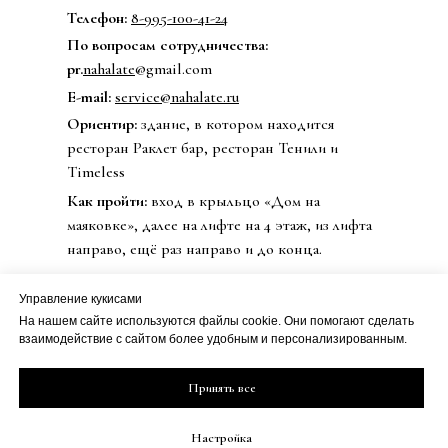
Телефон:
8-995-100-41-24
По вопросам сотрудничества:
pr.
nahalate
@gmail.com
E-mail:
service@nahalate.ru
Ориентир:
здание, в котором находится
ресторан Раклет бар, ресторан Тенили и
Timeless
Как пройти:
вход в крыльцо «Дом на
маяковке», далее на лифте на 4 этаж, из лифта
направо, ещё раз направо и до конца.
Управление кукисами
На нашем сайте используются файлы cookie. Они помогают сделать
© 2020 Бренд одежды nahalate
взаимодействие с сайтом более удобным и персонализированным.
Все права защищены
Публичная оферта
ИП Петрова Дарья Сергеевна
Принять все
Политика
ИНН 501813990800
конфиденциальности
ОГРН 20508100230273
Настройка