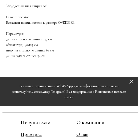
Уход: деликатная стирка 30°
Размер: one size
Возможен пошив кимоно в размере OVERSIZE
Параметры:
длина кимоно по спинке 137 см
обхват груди до125 см
ширина кимоно по спинке 64 см
длина рукава от шеи 74 см
В связи с ограничением What'sApp для комфортной связи с нами
используйте мессенджер Telegram! Вся информация в Контактах в подвале
сайта!
Покупателям
О компании
Примерка
О нас