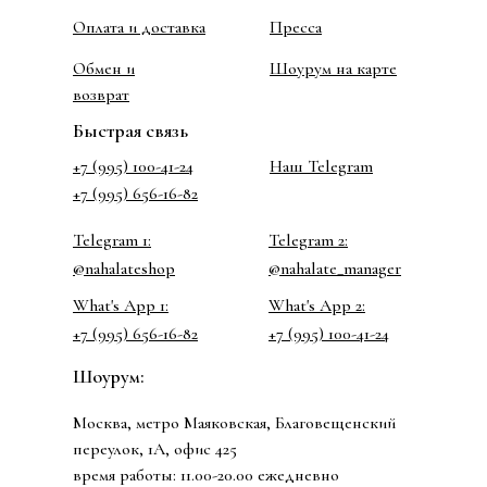
Оплата и доставка
Пресса
Обмен и
Шоурум на карте
возврат
Быстрая связь
+7 (995) 100-41-24
Наш Telegram
+7 (995) 656-16-82
Telegram 1:
Telegram 2:
@nahalateshop
@nahalate_manager
What's App 1:
What's App 2:
+7 (995) 656-16-82
+7 (995) 100-41-24
Шоурум:
Москва, метро Маяковская, Благовещенский
переулок, 1А, офис 425
время работы: 11.00-20.00 ежедневно