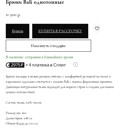
Брюки Bali однотонные
11 900
р.
Купить
КУПИТЬ В РАССРОЧКУ
Намекнуть о подарке
В наличии: отправим в ближайшее время
Брюки палаццо в нежно розовом оттенке с комфортной резинкой на талии и
карманами идеально сочетается с кимоно Bali с нашим фирменным принтом.
Дышащая натуральная ткань подходит для жарких стран и создана для ваших
лучших путешествий.
Состав: ткань 100% viscose
Размер one size
Длина брюк 108 см
Обхват бёдер до 110 см