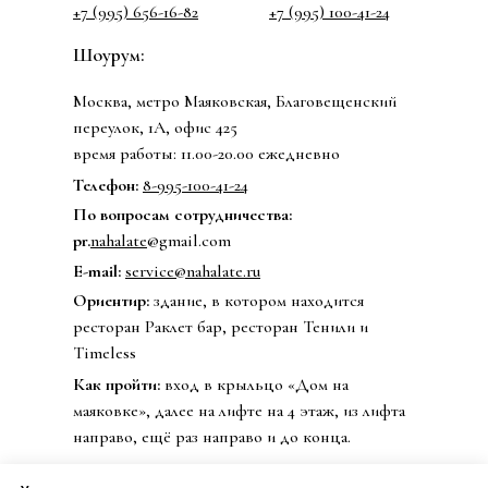
+7 (995) 656-16-82
+7 (995) 100-41-24
Шоурум:
Москва, метро Маяковская, Благовещенский
переулок, 1А, офис 425
время работы: 11.00-20.00 ежедневно
Телефон:
8-995-100-41-24
По вопросам сотрудничества:
pr.
nahalate
@gmail.com
E-mail:
service@nahalate.ru
Ориентир:
здание, в котором находится
ресторан Раклет бар, ресторан Тенили и
Timeless
Как пройти:
вход в крыльцо «Дом на
маяковке», далее на лифте на 4 этаж, из лифта
направо, ещё раз направо и до конца.