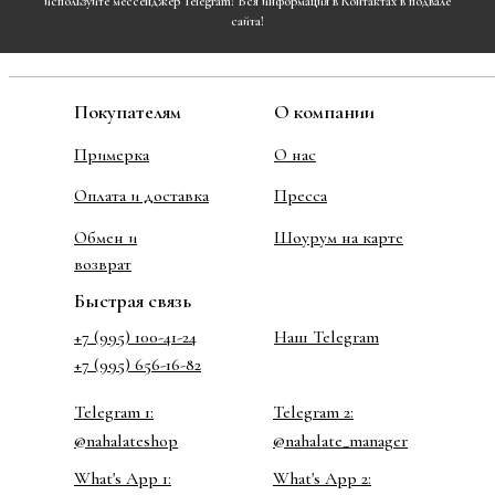
используйте мессенджер Telegram! Вся информация в Контактах в подвале
сайта!
Покупателям
О компании
Примерка
О нас
Оплата и доставка
Пресса
Обмен и
Шоурум на карте
возврат
Быстрая связь
+7 (995) 100-41-24
Наш Telegram
+7 (995) 656-16-82
Telegram 1:
Telegram 2:
@nahalateshop
@nahalate_manager
What's App 1:
What's App 2: